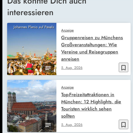
Das könnte Dich auch
interessieren
Johannes Plenio auf Pexels
Anzeige
Gruppenreisen zu Münchens
Großveranstaltungen: Wie
Vereine und Reisegruppen
anreisen
bookmark_border
5. Aug. 2026
Anzeige
Top-Freizeitattraktionen in
München: 12 Highlights, die
Touristen wirklich sehen
sollten
bookmark_border
5. Aug. 2026