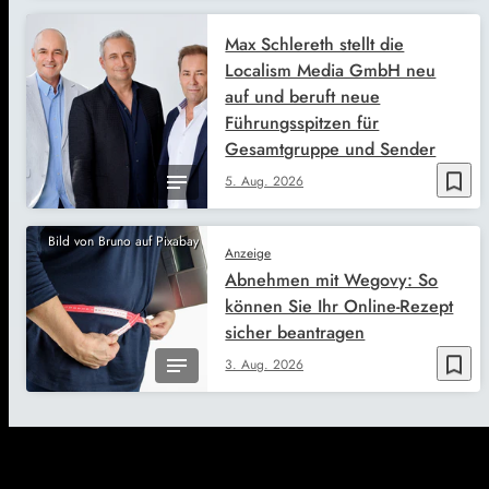
Max Schlereth stellt die
Localism Media GmbH neu
auf und beruft neue
Führungsspitzen für
Gesamtgruppe und Sender
bookmark_border
5. Aug. 2026
Bild von Bruno auf Pixabay
Anzeige
Abnehmen mit Wegovy: So
können Sie Ihr Online-Rezept
sicher beantragen
bookmark_border
3. Aug. 2026