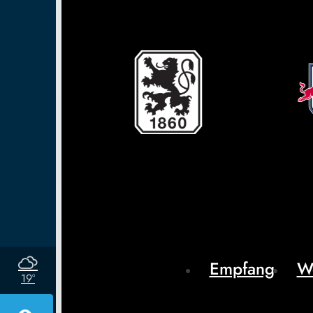
Empfang
W
19°