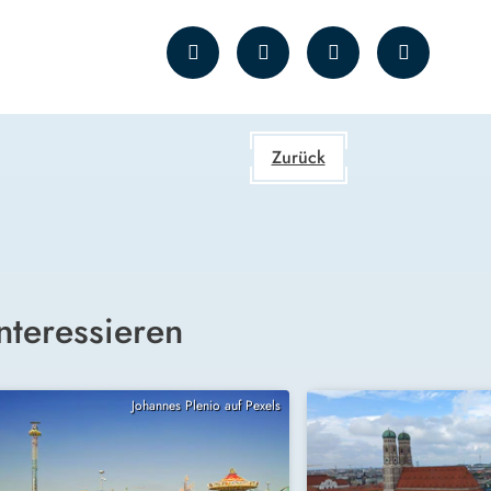
Zurück
nteressieren
Johannes Plenio auf Pexels