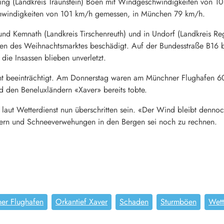
ing (Landkreis Traunstein) Böen mit Windgeschwindigkeiten von 1
windigkeiten von 101 km/h gemessen, in München 79 km/h.
 und Kemnath (Landkreis Tirschenreuth) und in Undorf (Landkreis R
n des Weihnachtsmarktes beschädigt. Auf der Bundesstraße B16 b
die Insassen blieben unverletzt.
ht beeinträchtigt. Am Donnerstag waren am Münchner Flughafen 60
 den Beneluxländern «Xaver» bereits tobte.
laut Wetterdienst nun überschritten sein. «Der Wind bleibt denno
uern und Schneeverwehungen in den Bergen sei noch zu rechnen.
er Flughafen
Orkantief Xaver
Schaden
Sturmböen
Wett