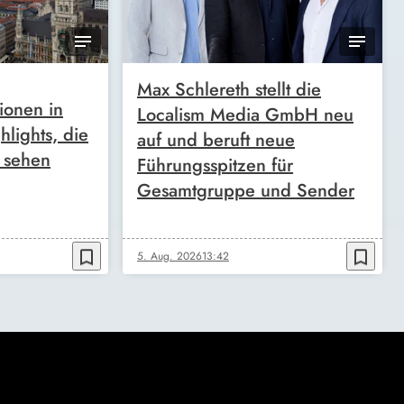
Max Schlereth stellt die
tionen in
Localism Media GmbH neu
lights, die
auf und beruft neue
h sehen
Führungsspitzen für
Gesamtgruppe und Sender
bookmark_border
bookmark_border
5. Aug. 2026
13:42