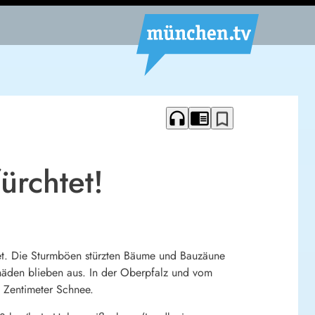
headphones
chrome_reader_mode
bookmark_border
ürchtet!
tet. Die Sturmböen stürzten Bäume und Bauzäune
häden blieben aus. In der Oberpfalz und vom
f Zentimeter Schnee.