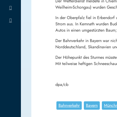
Der Wetterdienst meldete in Chiem
Weilheim-Schongau) wurden Gesch
In der Oberpfalz fiel in Erbendorf
Strom aus. In Kemnath wurden Bude
Autos in einen umgestürzten Baum; 
Der Bahnverkehr in Bayern war nic
Norddeutschland, Skandinavien und
Der Höhepunkt des Sturmes müsste 
Mit teilweise heftigen Schneescha
dpa/cb
Bahnverkehr
Bayern
Münchn