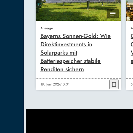
Anzeige
A
Bayerns Sonnen-Gold: Wie
Direktinvestments in
Solarparks mit
Batteriespeicher stabile
Renditen sichern
bookmark_border
18. Juni 2026
10:31
5