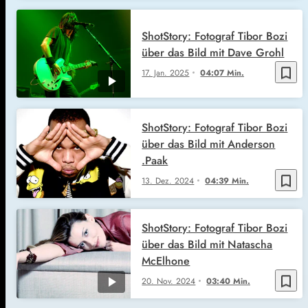
ShotStory: Fotograf Tibor Bozi
über das Bild mit Dave Grohl
bookmark_border
17. Jan. 2025
04:07 Min.
ShotStory: Fotograf Tibor Bozi
über das Bild mit Anderson
.Paak
bookmark_border
13. Dez. 2024
04:39 Min.
ShotStory: Fotograf Tibor Bozi
über das Bild mit Natascha
McElhone
bookmark_border
20. Nov. 2024
03:40 Min.