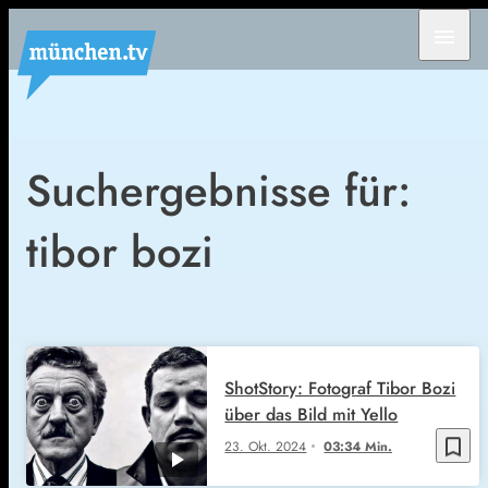
menu
Suchergebnisse für:
tibor bozi
ShotStory: Fotograf Tibor Bozi
über das Bild mit Yello
bookmark_border
23. Okt. 2024
03:34 Min.