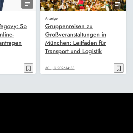
Anzeige
egovy: So
Gruppenreisen zu
nline-
Großveranstaltungen in
antragen
München: Leitfaden für
Transport und Logistik
bookmark_border
bookmark_border
30. Juli 2026
14:38