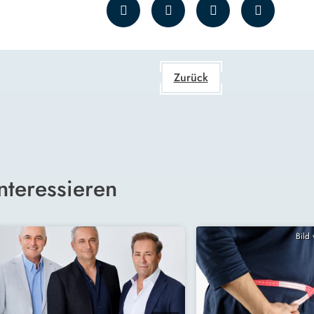
Zurück
nteressieren
Bild