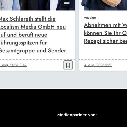
Max Schlereth stellt die
Anzeige
Abnehmen mit W
Localism Media GmbH neu
können Sie Ihr O
auf und beruft neue
Rezept sicher be
Führungsspitzen für
Gesamtgruppe und Sender
bookmark_border
. Aug. 2026
13:42
3. Aug. 2026
11:52
Medienpartner von: