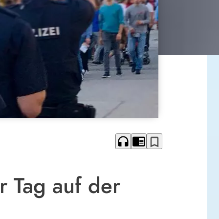
headphones
chrome_reader_mode
bookmark_border
r Tag auf der