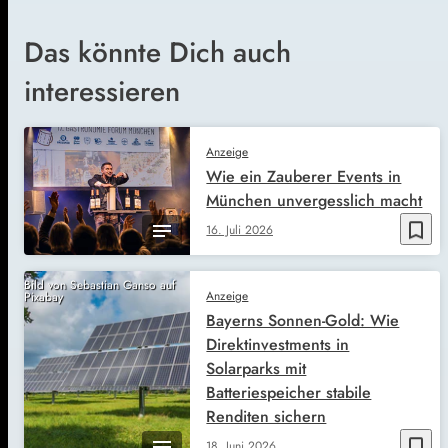
Das könnte Dich auch
interessieren
Anzeige
Wie ein Zauberer Events in
München unvergesslich macht
bookmark_border
16. Juli 2026
Bild von Sebastian Ganso auf
Anzeige
Pixabay
Bayerns Sonnen-Gold: Wie
Direktinvestments in
Solarparks mit
Batteriespeicher stabile
Renditen sichern
bookmark_border
18. Juni 2026