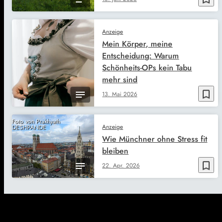
Anzeige
Mein Körper, meine
Entscheidung: Warum
Schönheits-OPs kein Tabu
mehr sind
bookmark_border
13. Mai 2026
Foto von Prakhyath
Anzeige
DESHPANDE
Wie Münchner ohne Stress fit
bleiben
bookmark_border
22. Apr. 2026