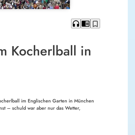
headphones
chrome_reader_mode
bookmark_border
m Kocherlball in
cherlball im Englischen Garten in München
st – schuld war aber nur das Wetter,