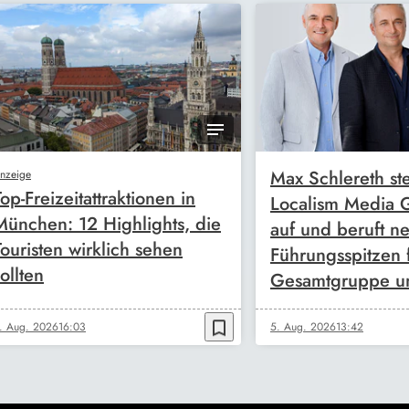
Max Schlereth ste
nzeige
Top-Freizeitattraktionen in
Localism Media
München: 12 Highlights, die
auf und beruft n
Touristen wirklich sehen
Führungsspitzen 
ollten
Gesamtgruppe u
bookmark_border
. Aug. 2026
16:03
5. Aug. 2026
13:42