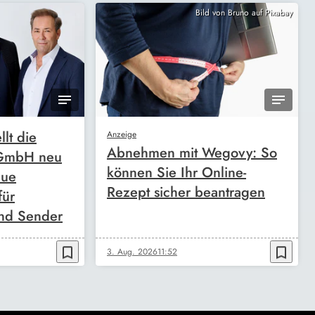
Bild von Bruno auf Pixabay
llt die
Anzeige
Abnehmen mit Wegovy: So
 GmbH neu
können Sie Ihr Online-
eue
Rezept sicher beantragen
für
nd Sender
bookmark_border
bookmark_border
3. Aug. 2026
11:52