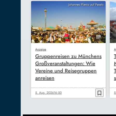
Johannes Plenio auf Pexels
Anzeige
A
Gruppenreisen zu Münchens
Großveranstaltungen: Wie
Vereine und Reisegruppen
anreisen
s
bookmark_border
5. Aug. 2026
16:50
5