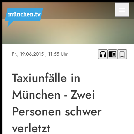
menu
headphones
chrome_reader_mode
bookmark_border
Fr., 19.06.2015
, 11:55 Uhr
Taxiunfälle in
München - Zwei
Personen schwer
verletzt