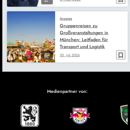
Anzeige
Gruppenreisen zu
Großveranstaltungen in
München: Leitfaden für
Transport und Logistik
bookmark_border
30. Juli 2026
Medienpartner von: