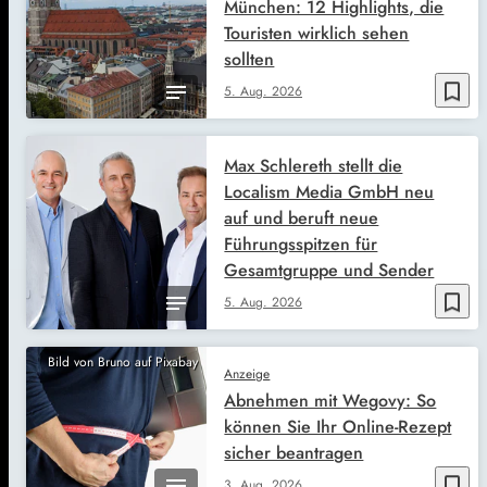
München: 12 Highlights, die
Touristen wirklich sehen
sollten
bookmark_border
5. Aug. 2026
Max Schlereth stellt die
Localism Media GmbH neu
auf und beruft neue
Führungsspitzen für
Gesamtgruppe und Sender
bookmark_border
5. Aug. 2026
Bild von Bruno auf Pixabay
Anzeige
Abnehmen mit Wegovy: So
können Sie Ihr Online-Rezept
sicher beantragen
bookmark_border
3. Aug. 2026