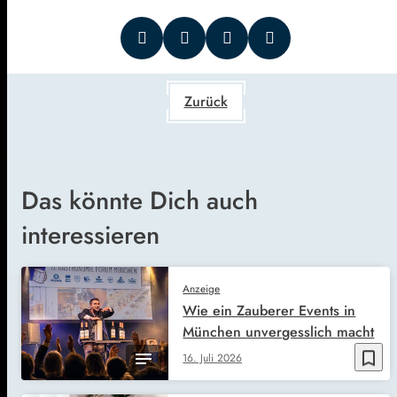
Zurück
Das könnte Dich auch
interessieren
Anzeige
Wie ein Zauberer Events in
München unvergesslich macht
bookmark_border
16. Juli 2026