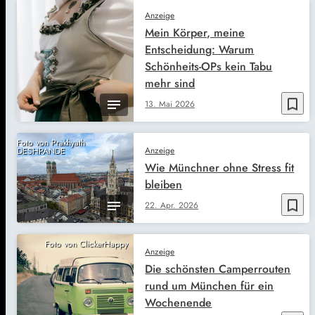
Anzeige
Mein Körper, meine
Entscheidung: Warum
Schönheits-OPs kein Tabu
mehr sind
bookmark_border
13. Mai 2026
Foto von Prakhyath
Anzeige
DESHPANDE
Wie Münchner ohne Stress fit
bleiben
bookmark_border
22. Apr. 2026
Foto von ClickerHappy
Anzeige
Die schönsten Camperrouten
rund um München für ein
Wochenende