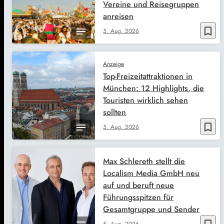
Vereine und Reisegruppen
anreisen
bookmark_border
5. Aug. 2026
Anzeige
Top-Freizeitattraktionen in
München: 12 Highlights, die
Touristen wirklich sehen
sollten
bookmark_border
5. Aug. 2026
Max Schlereth stellt die
Localism Media GmbH neu
auf und beruft neue
Führungsspitzen für
Gesamtgruppe und Sender
5. Aug. 2026