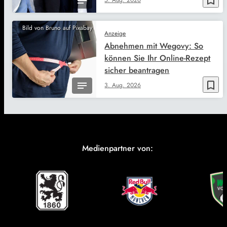
bookmark_border
Bild von Bruno auf Pixabay
Anzeige
Abnehmen mit Wegovy: So
können Sie Ihr Online-Rezept
sicher beantragen
bookmark_border
3. Aug. 2026
Medienpartner von: