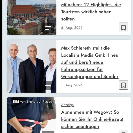
München: 12 Highlights, die
Touristen wirklich sehen
sollten
bookmark_border
5. Aug. 2026
Max Schlereth stellt die
Localism Media GmbH neu
auf und beruft neue
Führungsspitzen für
Gesamtgruppe und Sender
bookmark_border
5. Aug. 2026
Bild von Bruno auf Pixabay
Anzeige
Abnehmen mit Wegovy: So
können Sie Ihr Online-Rezept
sicher beantragen