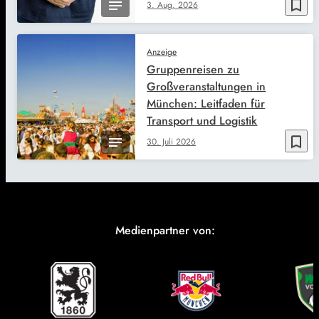
bookmark_border
3. Aug. 2026
Anzeige
Gruppenreisen zu
Großveranstaltungen in
München: Leitfaden für
Transport und Logistik
bookmark_border
30. Juli 2026
Medienpartner von: