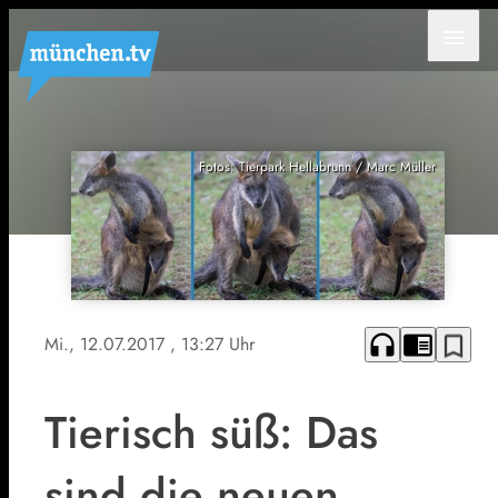
menu
Fotos: Tierpark Hellabrunn / Marc Müller
headphones
chrome_reader_mode
bookmark_border
Mi., 12.07.2017
, 13:27 Uhr
Tierisch süß: Das
sind die neuen