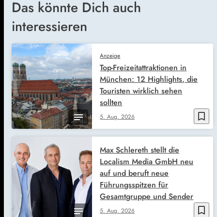
Das könnte Dich auch
interessieren
Anzeige
Top-Freizeitattraktionen in
München: 12 Highlights, die
Touristen wirklich sehen
sollten
bookmark_border
5. Aug. 2026
Max Schlereth stellt die
Localism Media GmbH neu
auf und beruft neue
Führungsspitzen für
Gesamtgruppe und Sender
bookmark_border
5. Aug. 2026