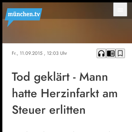
menu
headphones
chrome_reader_mode
bookmark_border
Fr., 11.09.2015
, 12:03 Uhr
Tod geklärt - Mann
hatte Herzinfarkt am
Steuer erlitten