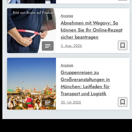
Bild von Bruno auf Pixabay
Anzeige
Abnehmen mit Wegovy: So
können Sie Ihr Online-Rezept
sicher beantragen
bookmark_border
3. Aug. 2026
Anzeige
Gruppenreisen zu
Großveranstaltungen in
München: Leitfaden für
Transport und Logistik
bookmark_border
30. Juli 2026