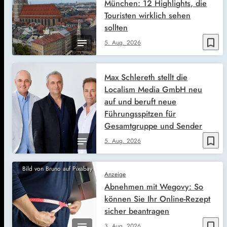
München: 12 Highlights, die
Touristen wirklich sehen
sollten
bookmark_border
5. Aug. 2026
Max Schlereth stellt die
Localism Media GmbH neu
auf und beruft neue
Führungsspitzen für
Gesamtgruppe und Sender
bookmark_border
5. Aug. 2026
Bild von Bruno auf Pixabay
Anzeige
Abnehmen mit Wegovy: So
können Sie Ihr Online-Rezept
sicher beantragen
bookmark_border
3. Aug. 2026