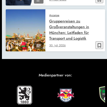
Anzeige
Gruppenreisen zu
Großveranstaltungen in
München: Leitfaden für
Transport und Logistik
bookmark_border
30. Juli 2026
Medienpartner von: