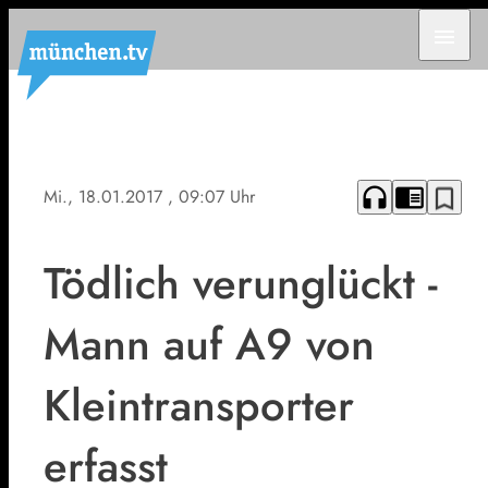
menu
headphones
chrome_reader_mode
bookmark_border
Mi., 18.01.2017
, 09:07 Uhr
Tödlich verunglückt -
Mann auf A9 von
Kleintransporter
erfasst