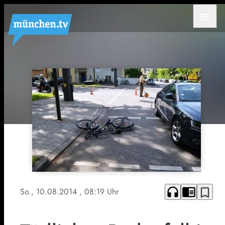
menu
headphones
chrome_reader_mode
bookmark_border
So., 10.08.2014
, 08:19 Uhr