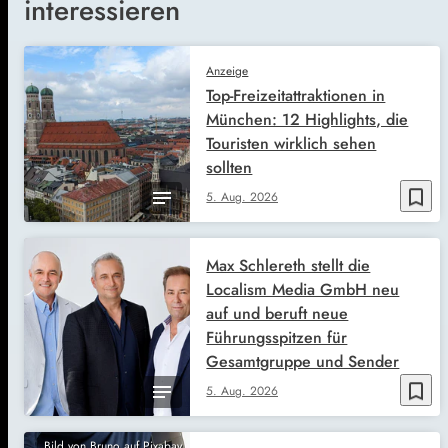
interessieren
Anzeige
Top-Freizeitattraktionen in
München: 12 Highlights, die
Touristen wirklich sehen
sollten
bookmark_border
5. Aug. 2026
Max Schlereth stellt die
Localism Media GmbH neu
auf und beruft neue
Führungsspitzen für
Gesamtgruppe und Sender
bookmark_border
5. Aug. 2026
Bild von Bruno auf Pixabay