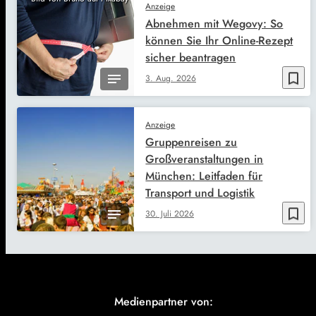
Anzeige
Abnehmen mit Wegovy: So
können Sie Ihr Online-Rezept
sicher beantragen
bookmark_border
3. Aug. 2026
Anzeige
Gruppenreisen zu
Großveranstaltungen in
München: Leitfaden für
Transport und Logistik
bookmark_border
30. Juli 2026
Medienpartner von: