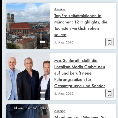
Anzeige
Top-Freizeitattraktionen in
München: 12 Highlights, die
Touristen wirklich sehen
sollten
bookmark_border
5. Aug. 2026
Max Schlereth stellt die
Localism Media GmbH neu
auf und beruft neue
Führungsspitzen für
Gesamtgruppe und Sender
bookmark_border
5. Aug. 2026
Bild von Bruno auf Pixabay
Anzeige
Abnehmen mit Wegovy: So