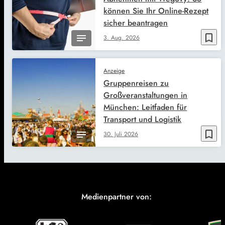
können Sie Ihr Online-Rezept
sicher beantragen
bookmark_border
3. Aug. 2026
Anzeige
Gruppenreisen zu
Großveranstaltungen in
München: Leitfaden für
Transport und Logistik
bookmark_border
30. Juli 2026
Medienpartner von: