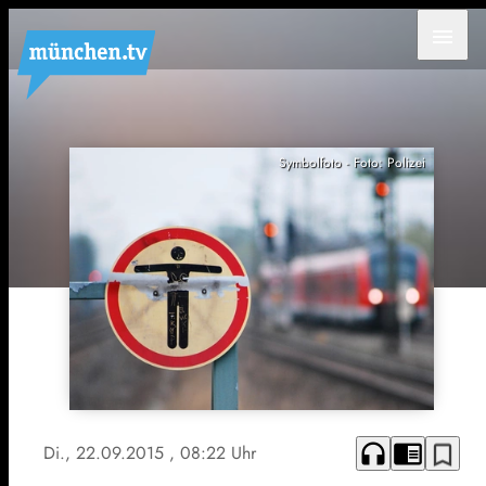
menu
Symbolfoto - Foto: Polizei
headphones
chrome_reader_mode
bookmark_border
Di., 22.09.2015
, 08:22 Uhr