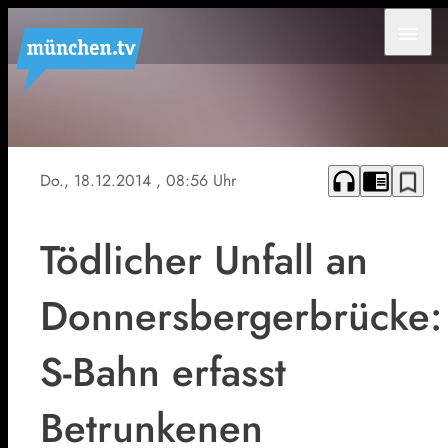
menu
headphones
chrome_reader_mode
bookmark_border
Do., 18.12.2014
, 08:56 Uhr
Tödlicher Unfall an
Donnersbergerbrücke:
S-Bahn erfasst
Betrunkenen