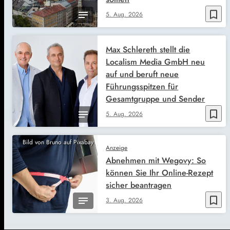
bookmark_border
5. Aug. 2026
Max Schlereth stellt die
Localism Media GmbH neu
auf und beruft neue
Führungsspitzen für
Gesamtgruppe und Sender
bookmark_border
5. Aug. 2026
Bild von Bruno auf Pixabay
Anzeige
Abnehmen mit Wegovy: So
können Sie Ihr Online-Rezept
sicher beantragen
bookmark_border
3. Aug. 2026