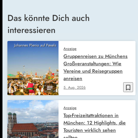
Das könnte Dich auch
interessieren
Johannes Plenio auf Pexels
Anzeige
Gruppenreisen zu Münchens
Großveranstaltungen: Wie
Vereine und Reisegruppen
anreisen
bookmark_border
5. Aug. 2026
Anzeige
Top-Freizeitattraktionen in
München: 12 Highlights, die
Touristen wirklich sehen
sollten