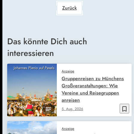
Zurück
Das könnte Dich auch
interessieren
Johannes Plenio auf Pexels
Anzeige
Gruppenreisen zu Münchens
Großveranstaltungen: Wie
Vereine und Reisegruppen
anreisen
bookmark_border
5. Aug. 2026
Anzeige