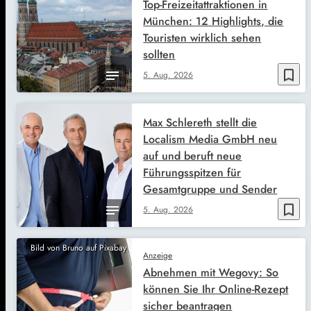
Top-Freizeitattraktionen in
München: 12 Highlights, die
Touristen wirklich sehen
sollten
bookmark_border
5. Aug. 2026
Max Schlereth stellt die
Localism Media GmbH neu
auf und beruft neue
Führungsspitzen für
Gesamtgruppe und Sender
bookmark_border
5. Aug. 2026
Bild von Bruno auf Pixabay
Anzeige
Abnehmen mit Wegovy: So
können Sie Ihr Online-Rezept
sicher beantragen