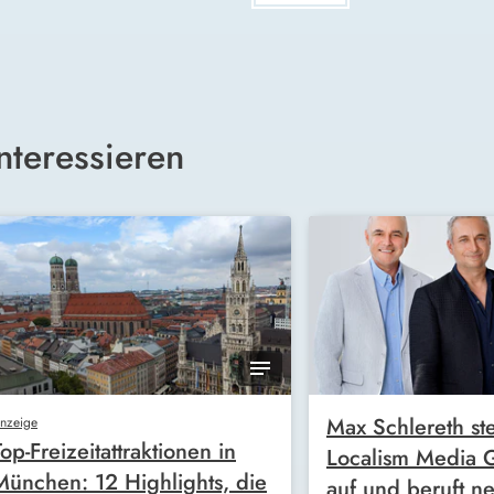
nteressieren
Max Schlereth ste
nzeige
Top-Freizeitattraktionen in
Localism Media
München: 12 Highlights, die
auf und beruft n