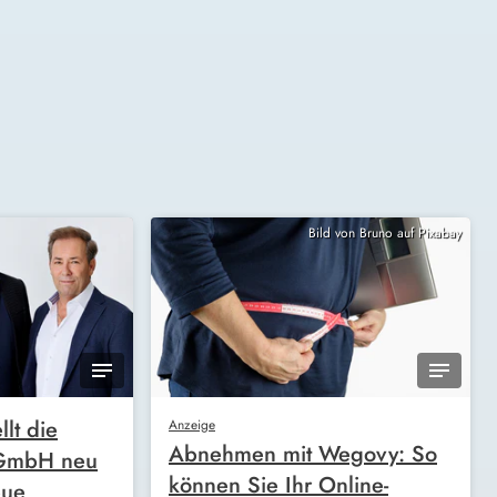
Bild von Bruno auf Pixabay
llt die
Anzeige
Abnehmen mit Wegovy: So
 GmbH neu
können Sie Ihr Online-
eue