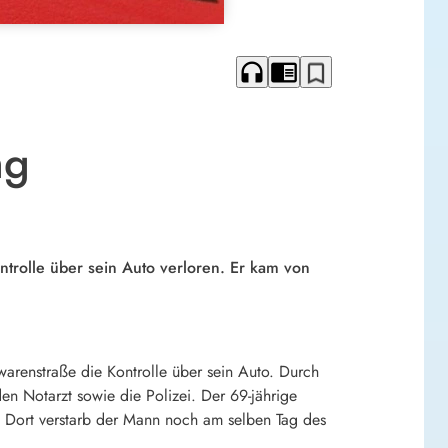
headphones
chrome_reader_mode
bookmark_border
ng
trolle über sein Auto verloren. Er kam von
warenstraße die Kontrolle über sein Auto. Durch
n Notarzt sowie die Polizei. Der 69-jährige
. Dort verstarb der Mann noch am selben Tag des