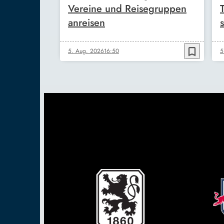
Vereine und Reisegruppen
anreisen
s
bookmark_border
5. Aug. 2026
16:50
5