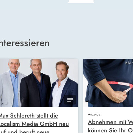
nteressieren
Bild
Max Schlereth stellt die
Anzeige
Abnehmen mit W
Localism Media GmbH neu
können Sie Ihr O
auf und beruft neue