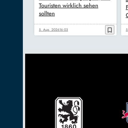
Touristen wirklich sehen
sollten
bookmark_border
5. Aug. 2026
16:03
5