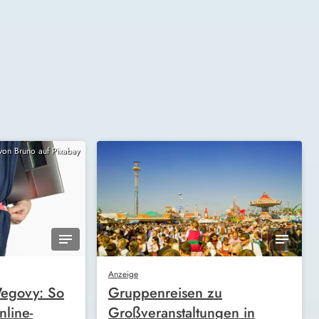
 von Bruno auf Pixabay
Anzeige
egovy: So
Gruppenreisen zu
nline-
Großveranstaltungen in