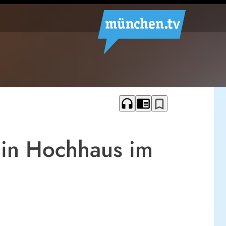
headphones
chrome_reader_mode
bookmark_border
 in Hochhaus im