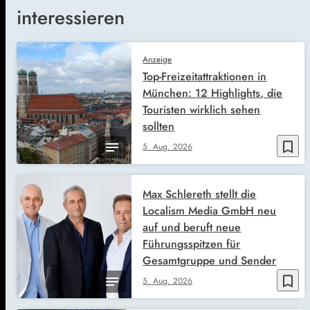
interessieren
Anzeige
Top-Freizeitattraktionen in
München: 12 Highlights, die
Touristen wirklich sehen
sollten
bookmark_border
5. Aug. 2026
Max Schlereth stellt die
Localism Media GmbH neu
auf und beruft neue
Führungsspitzen für
Gesamtgruppe und Sender
bookmark_border
5. Aug. 2026