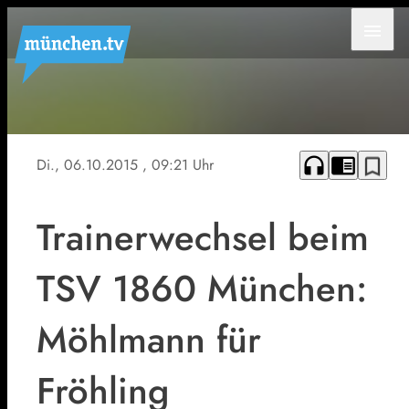
menu
Löwenfans
im
Stadion
headphones
chrome_reader_mode
bookmark_border
Di., 06.10.2015
, 09:21 Uhr
Trainerwechsel beim
TSV 1860 München:
Möhlmann für
Fröhling