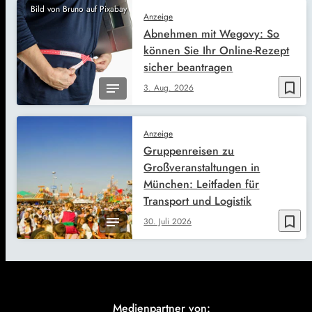
Bild von Bruno auf Pixabay
Anzeige
Abnehmen mit Wegovy: So
können Sie Ihr Online-Rezept
sicher beantragen
bookmark_border
3. Aug. 2026
Anzeige
Gruppenreisen zu
Großveranstaltungen in
München: Leitfaden für
Transport und Logistik
bookmark_border
30. Juli 2026
Medienpartner von: