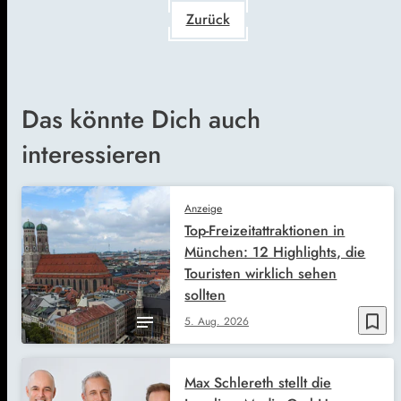
Zurück
Das könnte Dich auch
interessieren
Anzeige
Top-Freizeitattraktionen in
München: 12 Highlights, die
Touristen wirklich sehen
sollten
bookmark_border
5. Aug. 2026
Max Schlereth stellt die