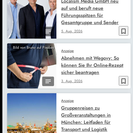
Localism Media GmbH neu
auf und beruft neue
Führungsspitzen für
Gesamtgruppe und Sender
bookmark_border
5. Aug. 2026
Bild von Bruno auf Pixabay
Anzeige
Abnehmen mit Wegovy: So
können Sie Ihr Online-Rezept
sicher beantragen
bookmark_border
3. Aug. 2026
Anzeige
Gruppenreisen zu
Großveranstaltungen in
München: Leitfaden für
Transport und Logistik