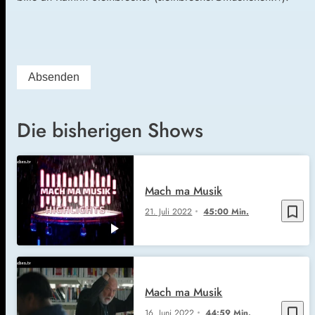
Die bisherigen Shows
Mach ma Musik
bookmark_border
21. Juli 2022
45:00 Min.
Mach ma Musik
bookmark_border
16. Juni 2022
44:59 Min.