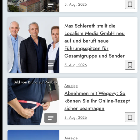
bookmark_border
5. Aug. 2026
Max Schlereth stellt die
Localism Media GmbH neu
auf und beruft neue
Führungsspitzen für
Gesamtgruppe und Sender
bookmark_border
5. Aug. 2026
Bild von Bruno auf Pixabay
Anzeige
Abnehmen mit Wegovy: So
können Sie Ihr Online-Rezept
sicher beantragen
bookmark_border
3. Aug. 2026
Anzeige