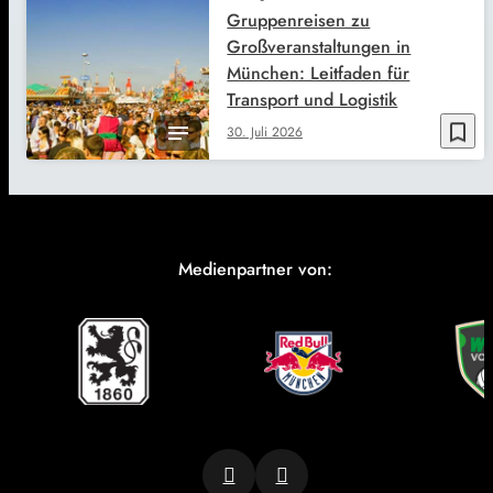
Gruppenreisen zu
Großveranstaltungen in
München: Leitfaden für
Transport und Logistik
bookmark_border
30. Juli 2026
Medienpartner von: