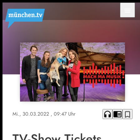
menu
headphones
chrome_reader_mode
bookmark_border
Mi., 30.03.2022
, 09:47 Uhr
TV-Show Tickets