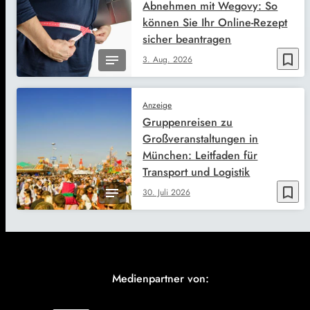
Abnehmen mit Wegovy: So
können Sie Ihr Online-Rezept
sicher beantragen
bookmark_border
3. Aug. 2026
Anzeige
Gruppenreisen zu
Großveranstaltungen in
München: Leitfaden für
Transport und Logistik
bookmark_border
30. Juli 2026
Medienpartner von: