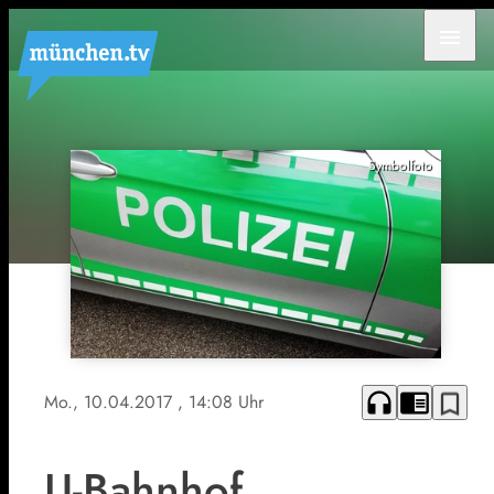
menu
Symbolfoto
headphones
chrome_reader_mode
bookmark_border
Mo., 10.04.2017
, 14:08 Uhr
U-Bahnhof