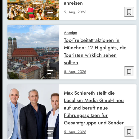
anreisen
bookmark_border
5. Aug. 2026
Anzeige
Top-Freizeitattraktionen in
München: 12 Highlights, die
Touristen wirklich sehen
sollten
bookmark_border
5. Aug. 2026
Max Schlereth stellt die
Localism Media GmbH neu
auf und beruft neue
Führungsspitzen für
Gesamtgruppe und Sender
bookmark_border
5. Aug. 2026