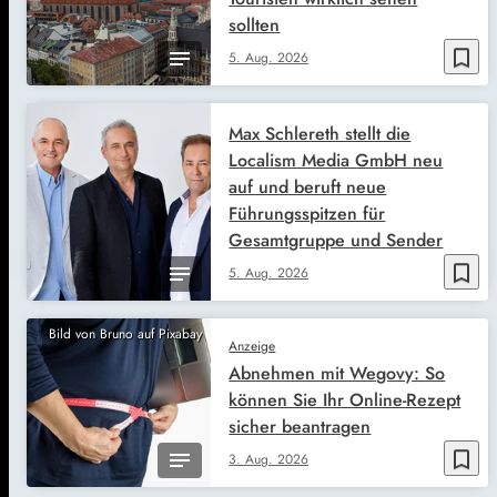
sollten
bookmark_border
5. Aug. 2026
Max Schlereth stellt die
Localism Media GmbH neu
auf und beruft neue
Führungsspitzen für
Gesamtgruppe und Sender
bookmark_border
5. Aug. 2026
Bild von Bruno auf Pixabay
Anzeige
Abnehmen mit Wegovy: So
können Sie Ihr Online-Rezept
sicher beantragen
bookmark_border
3. Aug. 2026