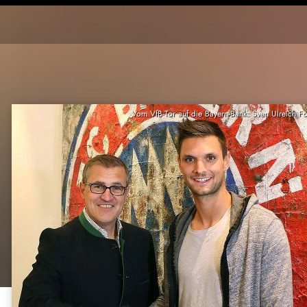
Vom VfB-Tor auf die Bayern-Bank: Sven Ulreich F