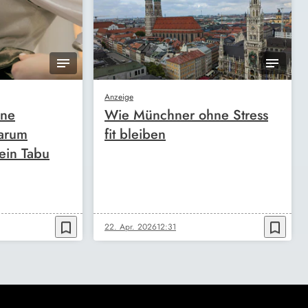
Anzeige
ine
Wie Münchner ohne Stress
arum
fit bleiben
ein Tabu
bookmark_border
bookmark_border
22. Apr. 2026
12:31