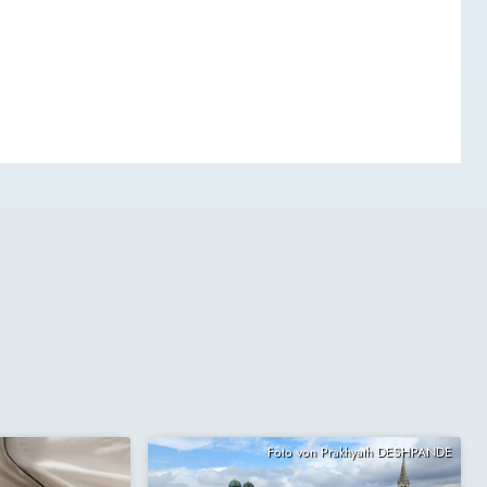
Foto von Prakhyath DESHPANDE