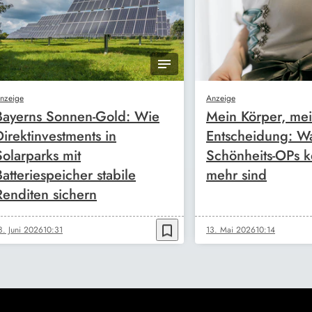
nzeige
Anzeige
Bayerns Sonnen-Gold: Wie
Mein Körper, me
Direktinvestments in
Entscheidung: W
Solarparks mit
Schönheits-OPs k
Batteriespeicher stabile
mehr sind
Renditen sichern
bookmark_border
8. Juni 2026
10:31
13. Mai 2026
10:14