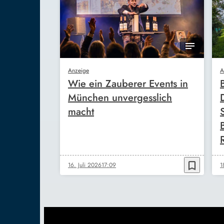
Anzeige
A
Wie ein Zauberer Events in
München unvergesslich
macht
bookmark_border
16. Juli 2026
17:09
1