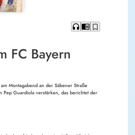
headphones
chrome_reader_mode
bookmark_border
um FC Bayern
hat am Montagabend an der Säbener Straße
n Pep Guardiola verstärken, das berichtet der