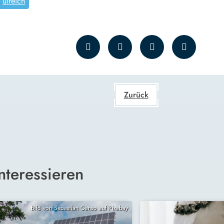
ulreich
Zurück
nteressieren
Bild von Sebastian Ganso auf Pixabay