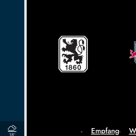
Empfang
W
18°