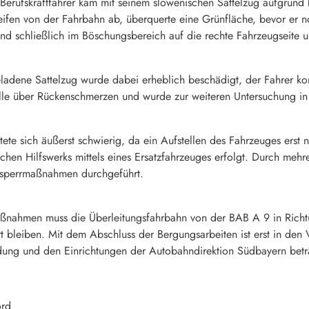
r Berufskraftfahrer kam mit seinem slowenischen Sattelzug aufgrun
ifen von der Fahrbahn ab, überquerte eine Grünfläche, bevor er n
nd schließlich im Böschungsbereich auf die rechte Fahrzeugseite 
ladene Sattelzug wurde dabei erheblich beschädigt, der Fahrer ko
telle über Rückenschmerzen und wurde zur weiteren Untersuchung in 
tete sich äußerst schwierig, da ein Aufstellen des Fahrzeuges erst
chen Hilfswerks mittels eines Ersatzfahrzeuges erfolgt. Durch me
bsperrmaßnahmen durchgeführt.
ßnahmen muss die Überleitungsfahrbahn von der BAB A 9 in Rich
rrt bleiben. Mit dem Abschluss der Bergungsarbeiten ist erst in de
dung und den Einrichtungen der Autobahndirektion Südbayern bet
ord