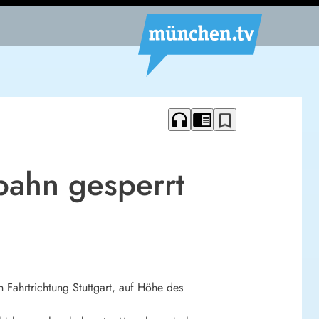
headphones
chrome_reader_mode
bookmark_border
obahn gesperrt
 Fahrtrichtung Stuttgart, auf Höhe des