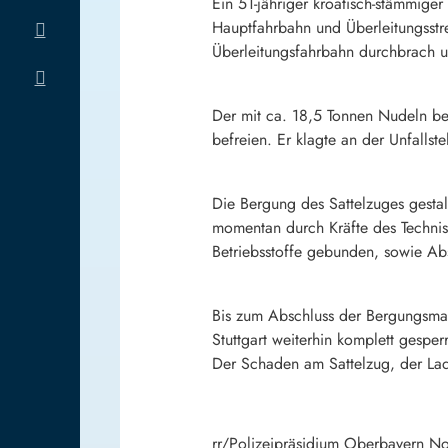
Ein 51-jähriger kroatisch-stämmige
Hauptfahrbahn und Überleitungsstre
Überleitungsfahrbahn durchbrach u
Der mit ca. 18,5 Tonnen Nudeln be
befreien. Er klagte an der Unfalls
Die Bergung des Sattelzuges gestal
momentan durch Kräfte des Technis
Betriebsstoffe gebunden, sowie A
Bis zum Abschluss der Bergungsma
Stuttgart weiterhin komplett gespe
Der Schaden am Sattelzug, der La
rr/Polizeipräsidium Oberbayern N