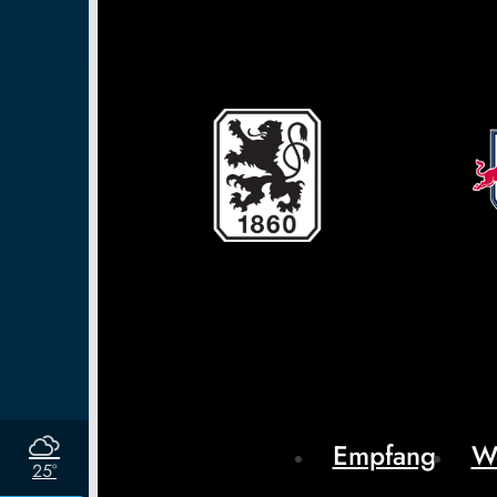
Empfang
W
25°