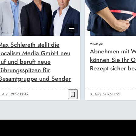
Max Schlereth stellt die
Anzeige
Abnehmen mit W
Localism Media GmbH neu
können Sie Ihr O
auf und beruft neue
Rezept sicher be
Führungsspitzen für
Gesamtgruppe und Sender
bookmark_border
. Aug. 2026
13:42
3. Aug. 2026
11:52