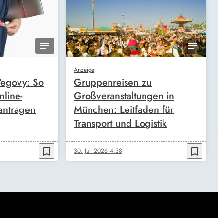
Anzeige
egovy: So
Gruppenreisen zu
nline-
Großveranstaltungen in
antragen
München: Leitfaden für
Transport und Logistik
bookmark_border
bookmark_border
30. Juli 2026
14:38