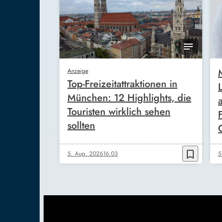
Anzeige
Top-Freizeitattraktionen in
München: 12 Highlights, die
Touristen wirklich sehen
sollten
bookmark_border
5. Aug. 2026
16:03
5