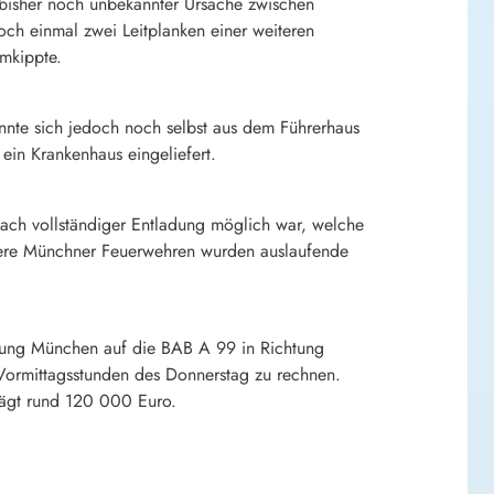
d bisher noch unbekannter Ursache zwischen
och einmal zwei Leitplanken einer weiteren
umkippte.
nnte sich jedoch noch selbst aus dem Führerhaus
ein Krankenhaus eingeliefert.
 nach vollständiger Entladung möglich war, welche
hrere Münchner Feuerwehren wurden auslaufende
tung München auf die BAB A 99 in Richtung
n Vormittagsstunden des Donnerstag zu rechnen.
rägt rund 120 000 Euro.