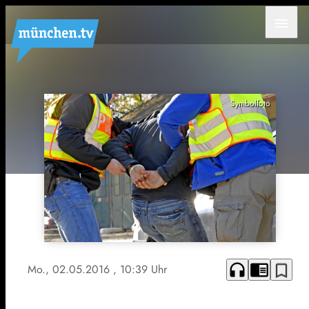
menu
Symbolfoto
headphones
chrome_reader_mode
bookmark_border
Mo., 02.05.2016
, 10:39 Uhr