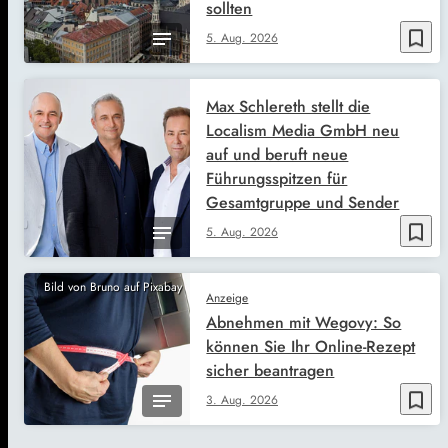
sollten
bookmark_border
5. Aug. 2026
Max Schlereth stellt die
Localism Media GmbH neu
auf und beruft neue
Führungsspitzen für
Gesamtgruppe und Sender
bookmark_border
5. Aug. 2026
Bild von Bruno auf Pixabay
Anzeige
Abnehmen mit Wegovy: So
können Sie Ihr Online-Rezept
sicher beantragen
bookmark_border
3. Aug. 2026