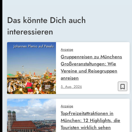
Das könnte Dich auch
interessieren
Johannes Plenio auf Pexels
Anzeige
Gruppenreisen zu Münchens
Großveranstaltungen: Wie
Vereine und Reisegruppen
anreisen
bookmark_border
5. Aug. 2026
Anzeige
Top-Freizeitattraktionen in
München: 12 Highlights, die
Touristen wirklich sehen