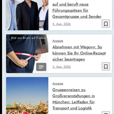
auf und beruft neue
Führungsspitzen für
Gesamtgruppe und Sender
bookmark_border
5. Aug. 2026
Bild von Bruno auf Pixabay
Anzeige
Abnehmen mit Wegovy: So
können Sie Ihr Online-Rezept
sicher beantragen
bookmark_border
3. Aug. 2026
Anzeige
Gruppenreisen zu
Großveranstaltungen in
München: Leitfaden für
Transport und Logistik