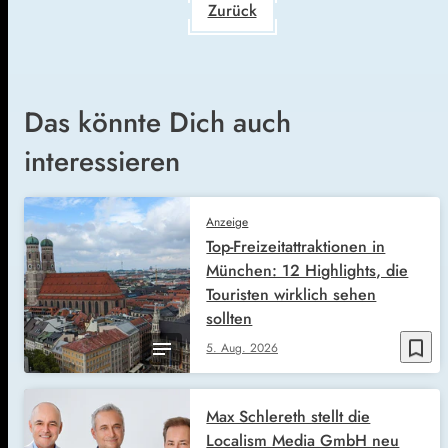
Zurück
Das könnte Dich auch
interessieren
Anzeige
Top-Freizeitattraktionen in
München: 12 Highlights, die
Touristen wirklich sehen
sollten
bookmark_border
5. Aug. 2026
Max Schlereth stellt die
Localism Media GmbH neu