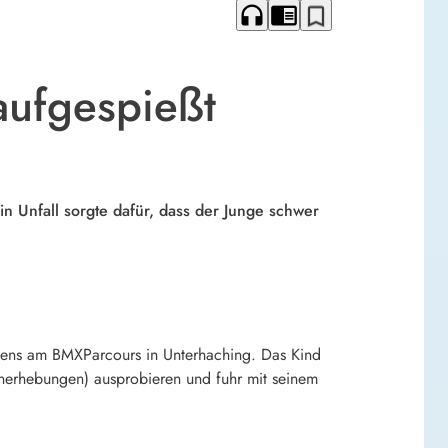
headphones
chrome_reader_mode
bookmark_border
aufgespießt
in Unfall sorgte dafür, dass der Junge schwer
chens am BMXParcours in Unterhaching. Das Kind
enerhebungen) ausprobieren und fuhr mit seinem