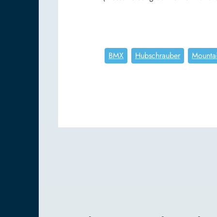
BMX
Hubschrauber
Mounta