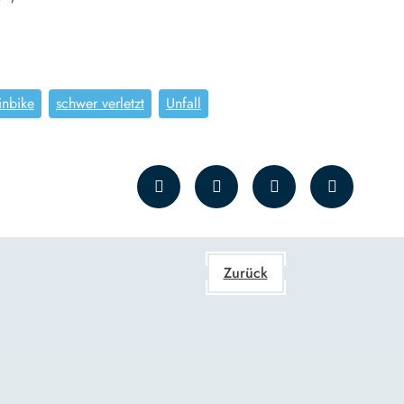
inbike
schwer verletzt
Unfall
Zurück