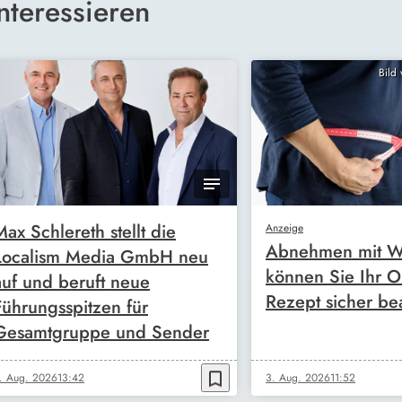
nteressieren
Bild
Max Schlereth stellt die
Anzeige
Abnehmen mit W
Localism Media GmbH neu
können Sie Ihr O
auf und beruft neue
Rezept sicher be
Führungsspitzen für
Gesamtgruppe und Sender
bookmark_border
. Aug. 2026
13:42
3. Aug. 2026
11:52