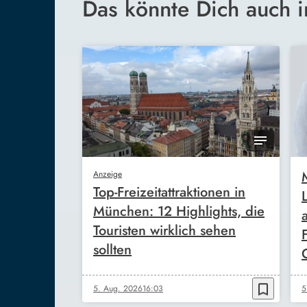
Das könnte Dich auch i
Anzeige
Top-Freizeitattraktionen in
München: 12 Highlights, die
Touristen wirklich sehen
sollten
bookmark_border
5. Aug. 2026
16:03
5