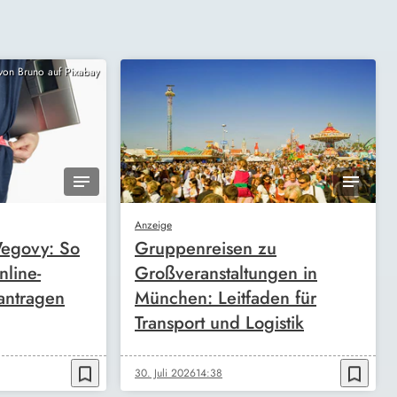
 von Bruno auf Pixabay
Anzeige
egovy: So
Gruppenreisen zu
nline-
Großveranstaltungen in
antragen
München: Leitfaden für
Transport und Logistik
bookmark_border
bookmark_border
30. Juli 2026
14:38