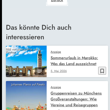
Das könnte Dich auch
interessieren
Bild von postcardtrip auf
Anzeige
Pixabay
Sommerurlaub in Marokko:
Was das Land auszeichnet
bookmark_border
5. Mai 2026
Johannes Plenio auf Pexels
Anzeige
Gruppenreisen zu Münchens
Großveranstaltungen: Wie
Vereine und Reisegruppen