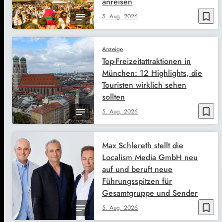
anreisen
bookmark_border
5. Aug. 2026
Anzeige
Top-Freizeitattraktionen in
München: 12 Highlights, die
Touristen wirklich sehen
sollten
bookmark_border
5. Aug. 2026
Max Schlereth stellt die
Localism Media GmbH neu
auf und beruft neue
Führungsspitzen für
Gesamtgruppe und Sender
bookmark_border
5. Aug. 2026