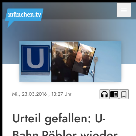
menu
headphones
chrome_reader_mode
bookmark_border
Mi., 23.03.2016
, 13:27 Uhr
Urteil gefallen: U-
Bahn-Pöbler wieder