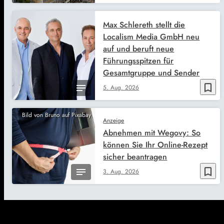
Max Schlereth stellt die
Localism Media GmbH neu
auf und beruft neue
Führungsspitzen für
Gesamtgruppe und Sender
bookmark_border
5. Aug. 2026
Bild von Bruno auf Pixabay
Anzeige
Abnehmen mit Wegovy: So
können Sie Ihr Online-Rezept
sicher beantragen
bookmark_border
3. Aug. 2026