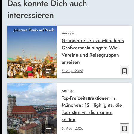
Das könnte Dich auch
interessieren
Johannes Plenio auf Pexels
Anzeige
Gruppenreisen zu Münchens
Großveranstaltungen: Wie
Vereine und Reisegruppen
anreisen
bookmark_border
5. Aug. 2026
Anzeige
Top-Freizeitattraktionen in
München: 12 Highlights, die
Touristen wirklich sehen
sollten
bookmark_border
5. Aug. 2026