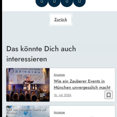
Zurück
Das könnte Dich auch
interessieren
Anzeige
Wie ein Zauberer Events in
München unvergesslich macht
bookmark_border
16. Juli 2026
Bild von Sebastian Ganso auf
Anzeige
Pixabay