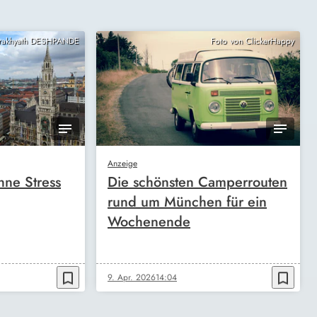
Prakhyath DESHPANDE
Foto von ClickerHappy
Anzeige
ne Stress
Die schönsten Camperrouten
rund um München für ein
Wochenende
bookmark_border
bookmark_border
9. Apr. 2026
14:04