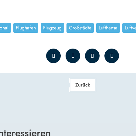
onal
Flughafen
Flugzeug
Großstädte
Lufthansa
Luftv
Zurück
nteressieren