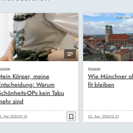
Foto von 
nzeige
Anzeige
Mein Körper, meine
Wie Münchner oh
Entscheidung: Warum
fit bleiben
Schönheits-OPs kein Tabu
mehr sind
bookmark_border
3. Mai 2026
10:14
22. Apr. 2026
12:31