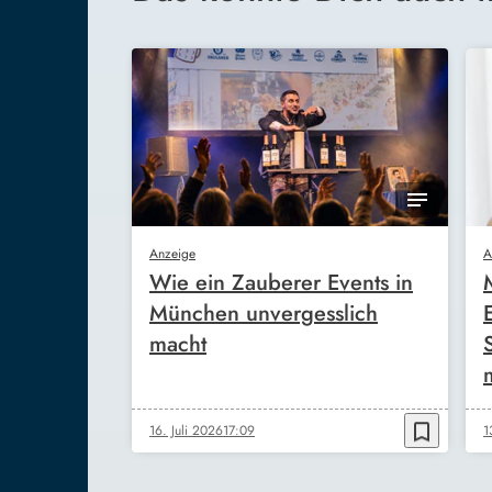
Anzeige
A
Wie ein Zauberer Events in
München unvergesslich
macht
bookmark_border
16. Juli 2026
17:09
1