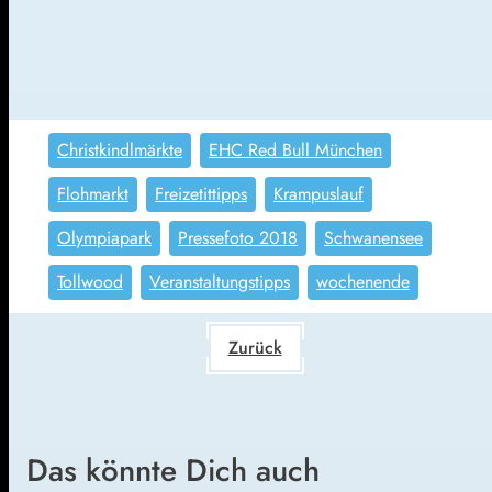
Christkindlmärkte
EHC Red Bull München
Flohmarkt
Freizetittipps
Krampuslauf
Olympiapark
Pressefoto 2018
Schwanensee
Tollwood
Veranstaltungstipps
wochenende
Zurück
Das könnte Dich auch