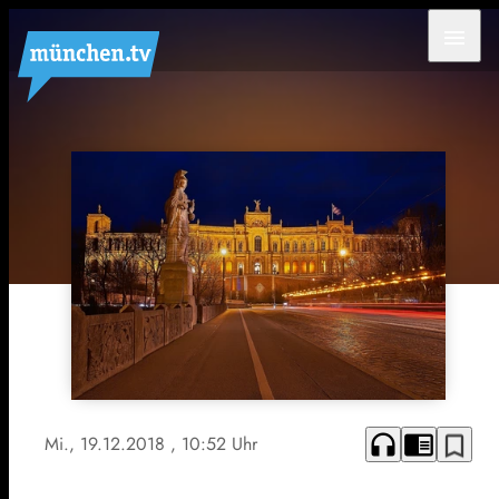
menu
headphones
chrome_reader_mode
bookmark_border
Mi., 19.12.2018
, 10:52 Uhr