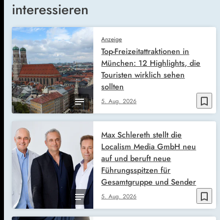
interessieren
Anzeige
Top-Freizeitattraktionen in
München: 12 Highlights, die
Touristen wirklich sehen
sollten
bookmark_border
5. Aug. 2026
Max Schlereth stellt die
Localism Media GmbH neu
auf und beruft neue
Führungsspitzen für
Gesamtgruppe und Sender
bookmark_border
5. Aug. 2026