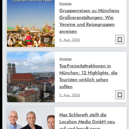
Johannes Plenio auf Pexels
Anzeige
Gruppenreisen zu Münchens
Großveranstaltungen: Wie
Vereine und Reisegruppen
anreisen
bookmark_border
5. Aug. 2026
Anzeige
Top-Freizeitattraktionen in
München: 12 Highlights, die
Touristen wirklich sehen
sollten
bookmark_border
5. Aug. 2026
Max Schlereth stellt die
Localism Media GmbH neu
auf und beruft neue