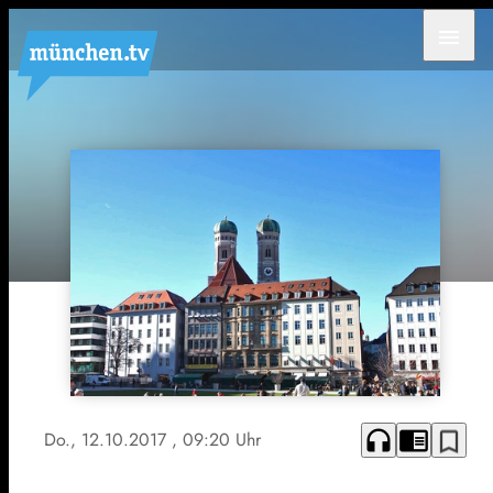
menu
headphones
chrome_reader_mode
bookmark_border
Do., 12.10.2017
, 09:20 Uhr