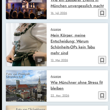
München unvergesslich macht
bookmark_border
16. Juli 2026
Anzeige
Mein Körper, meine
Entscheidung: Warum
Schönheits-OPs kein Tabu
mehr sind
bookmark_border
13. Mai 2026
Foto von Prakhyath
Anzeige
DESHPANDE
Wie Münchner ohne Stress fit
bleiben
bookmark_border
22. Apr. 2026
Foto von ClickerHappy