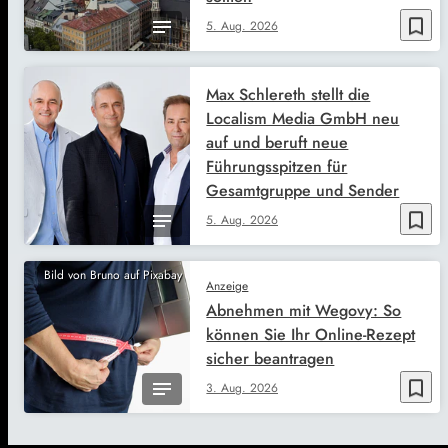
bookmark_border
5. Aug. 2026
Max Schlereth stellt die
Localism Media GmbH neu
auf und beruft neue
Führungsspitzen für
Gesamtgruppe und Sender
bookmark_border
5. Aug. 2026
Bild von Bruno auf Pixabay
Anzeige
Abnehmen mit Wegovy: So
können Sie Ihr Online-Rezept
sicher beantragen
bookmark_border
3. Aug. 2026