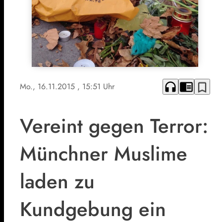
headphones
chrome_reader_mode
bookmark_border
Mo., 16.11.2015
, 15:51 Uhr
Vereint gegen Terror:
Münchner Muslime
laden zu
Kundgebung ein