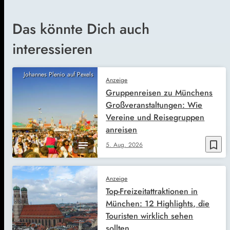
Das könnte Dich auch
interessieren
Johannes Plenio auf Pexels
Anzeige
Gruppenreisen zu Münchens
Großveranstaltungen: Wie
Vereine und Reisegruppen
anreisen
bookmark_border
5. Aug. 2026
Anzeige
Top-Freizeitattraktionen in
München: 12 Highlights, die
Touristen wirklich sehen
sollten