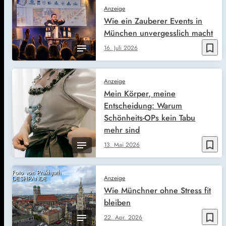
Anzeige
Wie ein Zauberer Events in
München unvergesslich macht
bookmark_border
16. Juli 2026
Anzeige
Mein Körper, meine
Entscheidung: Warum
Schönheits-OPs kein Tabu
mehr sind
bookmark_border
13. Mai 2026
Foto von Prakhyath
Anzeige
DESHPANDE
Wie Münchner ohne Stress fit
bleiben
bookmark_border
22. Apr. 2026