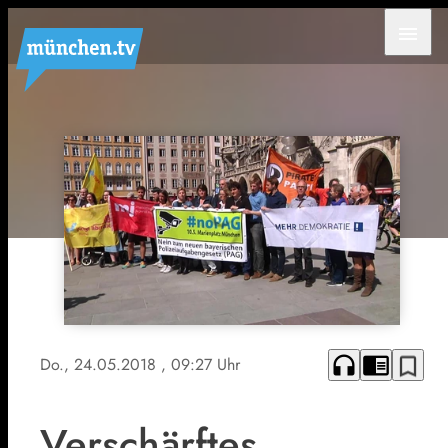
menu
headphones
chrome_reader_mode
bookmark_border
Do., 24.05.2018
, 09:27 Uhr
Verschärftes