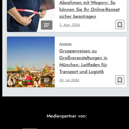
Abnehmen mit Wegovy: So
können Sie Ihr Online-Rezept
sicher beantragen
bookmark_border
3. Aug. 2026
Anzeige
Gruppenreisen zu
Großveranstaltungen in
München: Leitfaden für
Transport und Logistik
bookmark_border
30. Juli 2026
Medienpartner von: