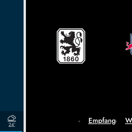
Empfang
W
24°