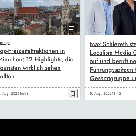
Max Schlereth ste
nzeige
Top-Freizeitattraktionen in
Localism Media
München: 12 Highlights, die
auf und beruft n
Touristen wirklich sehen
Führungsspitzen 
ollten
Gesamtgruppe u
bookmark_border
. Aug. 2026
16:03
5. Aug. 2026
13:42