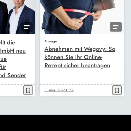
llt die
Anzeige
Abnehmen mit Wegovy: So
 GmbH neu
können Sie Ihr Online-
eue
Rezept sicher beantragen
für
nd Sender
bookmark_border
bookmark_border
3. Aug. 2026
11:52