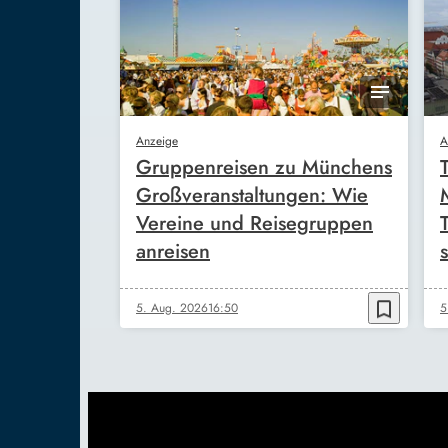
Anzeige
A
Gruppenreisen zu Münchens
Großveranstaltungen: Wie
Vereine und Reisegruppen
anreisen
s
bookmark_border
5. Aug. 2026
16:50
5