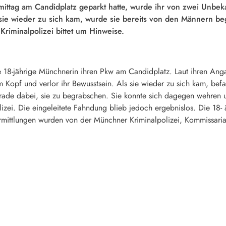
mittag am Candidplatz geparkt hatte, wurde ihr von zwei Unbek
e wieder zu sich kam, wurde sie bereits von den Männern begra
Kriminalpolizei bittet um Hinweise.
 18-jährige Münchnerin ihren Pkw am Candidplatz. Laut ihren Anga
m Kopf und verlor ihr Bewusstsein. Als sie wieder zu sich kam, bef
de dabei, sie zu begrabschen. Sie konnte sich dagegen wehren un
lizei. Die eingeleitete Fahndung blieb jedoch ergebnislos. Die 18- 
rmittlungen wurden von der Münchner Kriminalpolizei, Kommissari