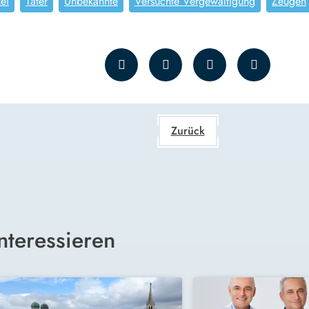
zei
Täter
Unbekannte
Versuchte Vergewaltigung
Zeugen
Zurück
nteressieren