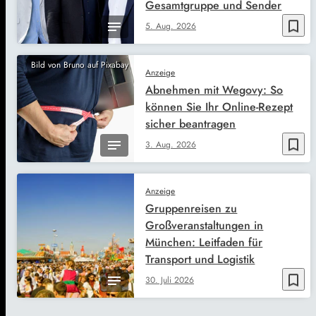
Gesamtgruppe und Sender
bookmark_border
5. Aug. 2026
Bild von Bruno auf Pixabay
Anzeige
Abnehmen mit Wegovy: So
können Sie Ihr Online-Rezept
sicher beantragen
bookmark_border
3. Aug. 2026
Anzeige
Gruppenreisen zu
Großveranstaltungen in
München: Leitfaden für
Transport und Logistik
bookmark_border
30. Juli 2026