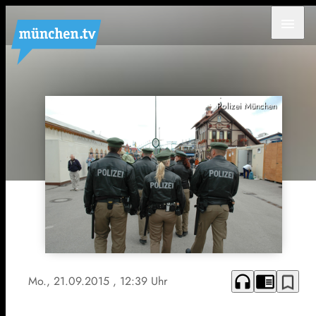
menu
Polizei München
headphones
chrome_reader_mode
bookmark_border
Mo., 21.09.2015
, 12:39 Uhr