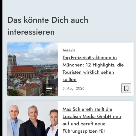
Das könnte Dich auch
interessieren
Anzeige
Top-Freizeitattraktionen in
München: 12 Highlights, die
Touristen wirklich sehen
sollten
bookmark_border
5. Aug. 2026
Max Schlereth stellt die
Localism Media GmbH neu
auf und beruft neue
Führungsspitzen für