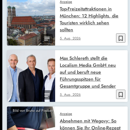
Anzeige
Top-Freizeitattraktionen in
München: 12 Highlights, die
Touristen wirklich sehen
sollten
bookmark_border
5. Aug. 2026
Max Schlereth stellt die
Localism Media GmbH neu
auf und beruft neue
Führungsspitzen für
Gesamtgruppe und Sender
bookmark_border
5. Aug. 2026
Bild von Bruno auf Pixabay
Anzeige
Abnehmen mit Wegovy: So
können Sie Ihr Online-Rezept