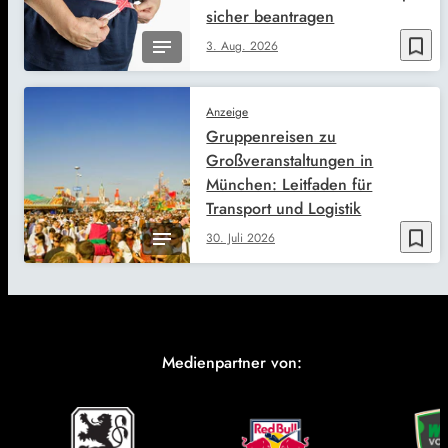
sicher beantragen
bookmark_border
3. Aug. 2026
Anzeige
Gruppenreisen zu
Großveranstaltungen in
München: Leitfaden für
Transport und Logistik
bookmark_border
30. Juli 2026
Medienpartner von: