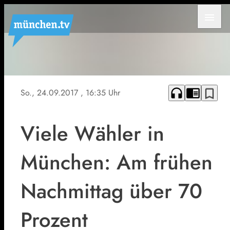
menu
headphones
chrome_reader_mode
bookmark_border
So., 24.09.2017
, 16:35 Uhr
Viele Wähler in
München: Am frühen
Nachmittag über 70
Prozent