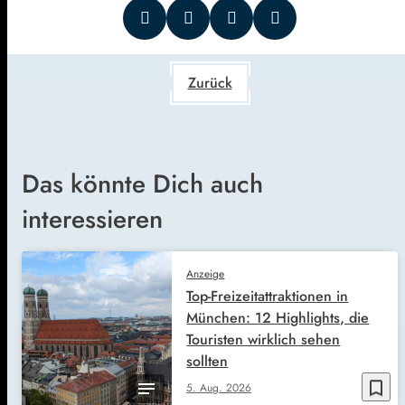
Zurück
Das könnte Dich auch
interessieren
Anzeige
Top-Freizeitattraktionen in
München: 12 Highlights, die
Touristen wirklich sehen
sollten
bookmark_border
5. Aug. 2026