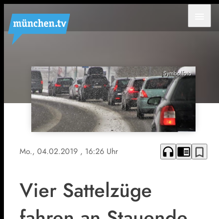
menu
Symbolfoto
headphones
chrome_reader_mode
bookmark_border
Mo., 04.02.2019
, 16:26 Uhr
Vier Sattelzüge
fahren an Stauende