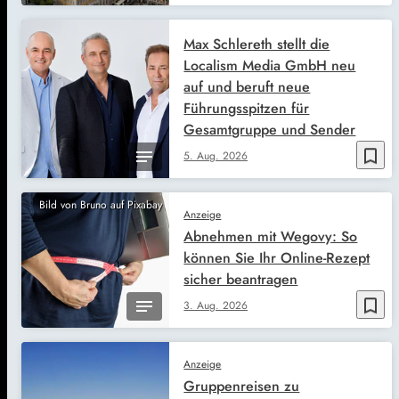
Max Schlereth stellt die
Localism Media GmbH neu
auf und beruft neue
Führungsspitzen für
Gesamtgruppe und Sender
bookmark_border
5. Aug. 2026
Bild von Bruno auf Pixabay
Anzeige
Abnehmen mit Wegovy: So
können Sie Ihr Online-Rezept
sicher beantragen
bookmark_border
3. Aug. 2026
Anzeige
Gruppenreisen zu