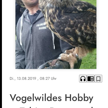
headphones
chrome_reader_mode
bookmark_border
Di., 13.08.2019
, 08:27 Uhr
Vogelwildes Hobby