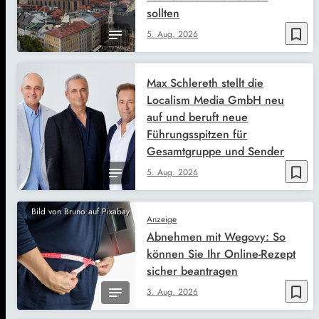
sollten
bookmark_border
5. Aug. 2026
Max Schlereth stellt die
Localism Media GmbH neu
auf und beruft neue
Führungsspitzen für
Gesamtgruppe und Sender
bookmark_border
5. Aug. 2026
Bild von Bruno auf Pixabay
Anzeige
Abnehmen mit Wegovy: So
können Sie Ihr Online-Rezept
sicher beantragen
bookmark_border
3. Aug. 2026