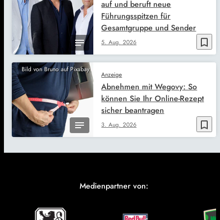
auf und beruft neue
Führungsspitzen für
Gesamtgruppe und Sender
bookmark_border
5. Aug. 2026
Bild von Bruno auf Pixabay
Anzeige
Abnehmen mit Wegovy: So
können Sie Ihr Online-Rezept
sicher beantragen
bookmark_border
3. Aug. 2026
Medienpartner von: