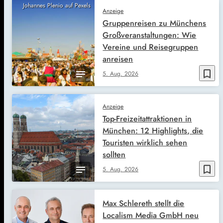
Johannes Plenio auf Pexels
Anzeige
Gruppenreisen zu Münchens
Großveranstaltungen: Wie
Vereine und Reisegruppen
anreisen
bookmark_border
5. Aug. 2026
Anzeige
Top-Freizeitattraktionen in
München: 12 Highlights, die
Touristen wirklich sehen
sollten
bookmark_border
5. Aug. 2026
Max Schlereth stellt die
Localism Media GmbH neu