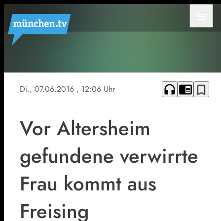
menu
Symbolfoto
headphones
chrome_reader_mode
bookmark_border
Di., 07.06.2016
, 12:06 Uhr
Vor Altersheim
gefundene verwirrte
Frau kommt aus
Freising