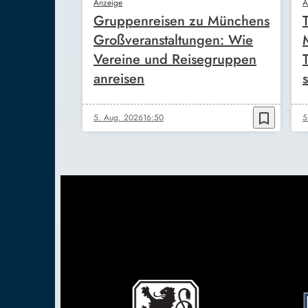
Anzeige
A
Gruppenreisen zu Münchens
Großveranstaltungen: Wie
Vereine und Reisegruppen
anreisen
s
bookmark_border
5. Aug. 2026
16:50
5