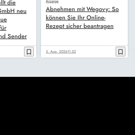
llt die
Anzeige
Abnehmen mit Wegovy: So
 GmbH neu
können Sie Ihr Online-
eue
Rezept sicher beantragen
für
nd Sender
bookmark_border
bookmark_border
3. Aug. 2026
11:52