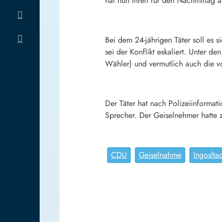
hat nun ihren für den Nachmittag 
Bei dem 24-jährigen Täter soll es 
sei der Konflikt eskaliert. Unter d
Wähler) und vermutlich auch die vo
Der Täter hat nach Polizeiinformati
Sprecher. Der Geiselnehmer hatte 
CDU
Geiselnahme
Ingoslta