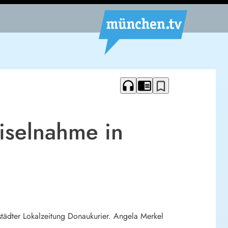
headphones
chrome_reader_mode
bookmark_border
iselnahme in
städter Lokalzeitung Donaukurier. Angela Merkel