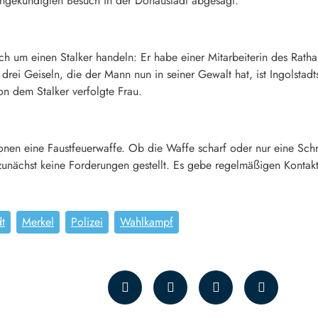
angekündigten Besuch in der Donaustadt abgesagt.
sich um einen Stalker handeln: Er habe einer Mitarbeiterin des Ra
en drei Geiseln, die der Mann nun in seiner Gewalt hat, ist Ingolstad
n dem Stalker verfolgte Frau.
onen eine Faustfeuerwaffe. Ob die Waffe scharf oder nur eine Schreck
zunächst keine Forderungen gestellt. Es gebe regelmäßigen Kontak
dt
Merkel
Polizei
Wahlkampf