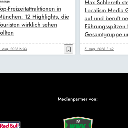
Max Schlereth ste
nzeige
Top-Freizeitattraktionen in
Localism Media
München: 12 Highlights, die
auf und beruft n
Touristen wirklich sehen
Führungsspitzen 
ollten
Gesamtgruppe u
bookmark_border
. Aug. 2026
16:03
5. Aug. 2026
13:42
Medienpartner von: