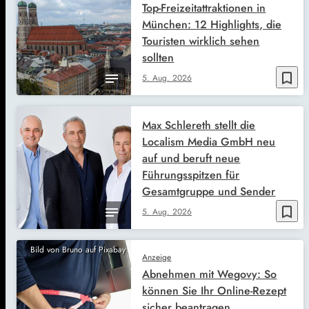
Top-Freizeitattraktionen in
München: 12 Highlights, die
Touristen wirklich sehen
sollten
bookmark_border
5. Aug. 2026
Max Schlereth stellt die
Localism Media GmbH neu
auf und beruft neue
Führungsspitzen für
Gesamtgruppe und Sender
bookmark_border
5. Aug. 2026
Bild von Bruno auf Pixabay
Anzeige
Abnehmen mit Wegovy: So
können Sie Ihr Online-Rezept
sicher beantragen