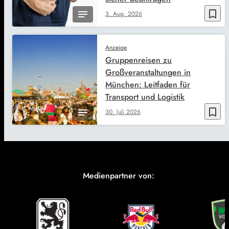
bookmark_border
3. Aug. 2026
Anzeige
Gruppenreisen zu
Großveranstaltungen in
München: Leitfaden für
Transport und Logistik
bookmark_border
30. Juli 2026
Medienpartner von: