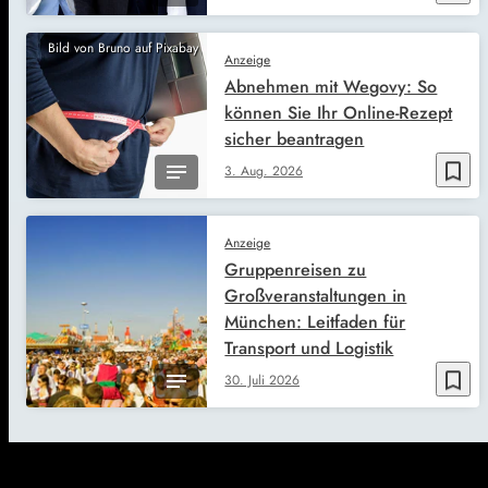
Bild von Bruno auf Pixabay
Anzeige
Abnehmen mit Wegovy: So
können Sie Ihr Online-Rezept
sicher beantragen
bookmark_border
3. Aug. 2026
Anzeige
Gruppenreisen zu
Großveranstaltungen in
München: Leitfaden für
Transport und Logistik
bookmark_border
30. Juli 2026