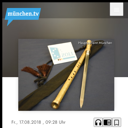
menu
Hauptzollamt München
headphones
chrome_reader_mode
bookmark_border
Fr., 17.08.2018
, 09:28 Uhr