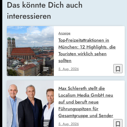
Das könnte Dich auch
interessieren
Anzeige
Top-Freizeitattraktionen in
München: 12 Highlights, die
Touristen wirklich sehen
sollten
bookmark_border
5. Aug. 2026
Max Schlereth stellt die
Localism Media GmbH neu
auf und beruft neue
Führungsspitzen für
Gesamtgruppe und Sender
bookmark_border
5. Aug. 2026