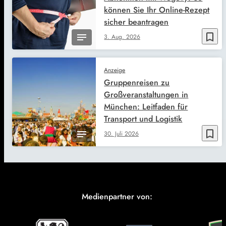
können Sie Ihr Online-Rezept
sicher beantragen
bookmark_border
3. Aug. 2026
Anzeige
Gruppenreisen zu
Großveranstaltungen in
München: Leitfaden für
Transport und Logistik
bookmark_border
30. Juli 2026
Medienpartner von: