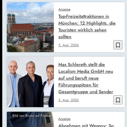
Anzeige
Top-Freizeitattraktionen in
München: 12 Highlights, die
Touristen wirklich sehen
sollten
bookmark_border
5. Aug. 2026
Max Schlereth stellt die
Localism Media GmbH neu
auf und beruft neue
Führungsspitzen für
Gesamtgruppe und Sender
bookmark_border
5. Aug. 2026
Bild von Bruno auf Pixabay
Anzeige
Abnehmen mit Wegovy: So