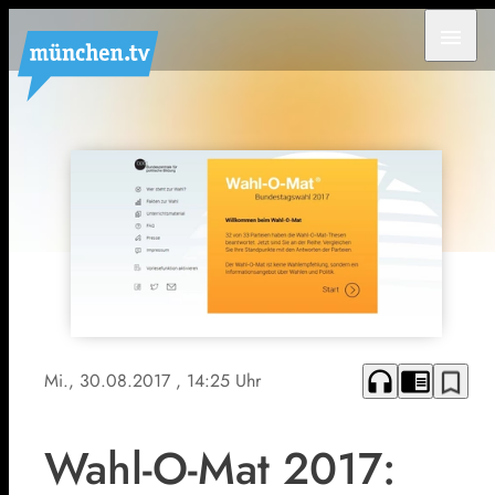
menu
headphones
chrome_reader_mode
bookmark_border
Mi., 30.08.2017
, 14:25 Uhr
Wahl-O-Mat 2017: