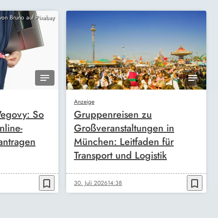
 von Bruno auf Pixabay
Anzeige
egovy: So
Gruppenreisen zu
nline-
Großveranstaltungen in
antragen
München: Leitfaden für
Transport und Logistik
bookmark_border
bookmark_border
30. Juli 2026
14:38