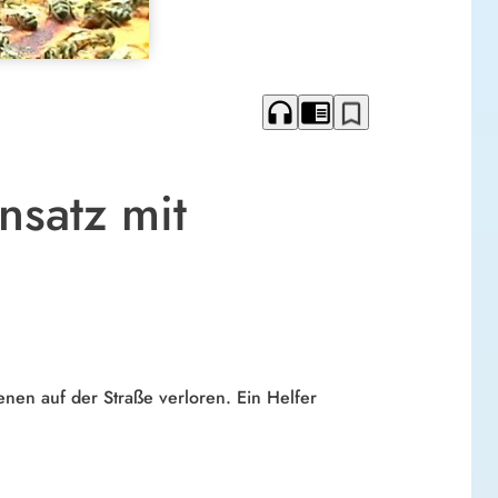
headphones
chrome_reader_mode
bookmark_border
nsatz mit
ienen auf der Straße verloren. Ein Helfer